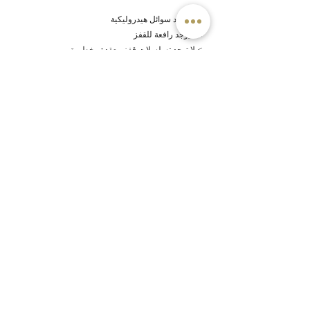
> لا يوجد سوائل هيدروليكية
>لا يوجد رافعة للقفز
> لا توجد تسلسلات قفز معقدة وخطيرة
> لا تسلق لوضع الرافعات
> لا توجد أعمال فاشلة
> لا توجد عناصر مفقودة
BACK TO JUMPFORM
Going Higher
BenSound
© 2023 شركة توريم العالمية للتسويق