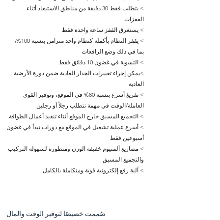
> يتطلب فقط 30 دقيقة من مناطق الاستبعاد أثناء
القفزات
> يستغرق القفز ساعة واحدة فقط
> يقفز النظام بأكمله كنظام واحد متزامن بنسبة 100%،
بما في ذلك وضع الرافعات
> التسوية في غضون 10 دقائق فقط
>يمكن إجراء تغييرات الجدار العادية ضمن دورة الأرضية
العادية
> تفريغ أسرع بنسبة 80% في الموقع، وتوفير القوى
العاملة/الوقت في مهمة تتطلب رجلاً أو رجلين
> التجميع المسبق خارج الموقع أثناء تنفيذ أعمال الطوافة
> أسرع عملية تشغيل في الموقع مع دورات تبدأ في غضون
أسبوعين فقط
> مصاريع ألمنيوم خفيفة الوزن ومتطورة لسهولة التركيب
والتجميع المسبق
> آلية رفع إلكترونية قوية ومتكاملة بالكامل
صُممت خصيصًا لتوفير الوقت والمال