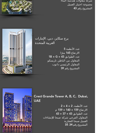
شركة مقاولات هندسة البناء
مجموعة اختيار العميل
المشروع رقم 43
برج سكايز، دبي، الإمارات
العربية المتحدة
عدد الأنظمة 5
الارتفاع 165 مترًا
عدد الطوابق 1B + G + 43
المقاول من الباطن ناريسكو
المقاول الرئيسي دانوب
المشروع رقم 39
Crest Grande Tower A, B, C, Dubai,
UAE
عدد الأنظمة. 2 + 4 + 2
الارتفاع 159 + 140 + 159 م
عدد الطوابق 43 + 37 + 43
المقاول الفرعي شركة صبحا للإنشاءات
العميل صبحا العقارية
المشروع رقم 34، 35