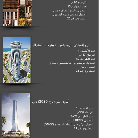
الارتفاع 80 م
عدد الطوابق 13
المقاول واسع النطاق / مبني
العميل مجلس مدينة ليفربول
المشروع رقم 25
برج إنفينيتي، برودبيتش، كوينزلاند، أستراليا
عدد الأنظمة. 1
الارتفاع 147م
عدد الطوابق 40
المقاول بوسفورم - هاتشينسون بيلدرز
العميل باسار
المشروع رقم 24
أبتاون دبي (برج 2020) دبي
عدد الأنظمة. 1
الارتفاع 340م
عدد الطوابق B+78
المقاول BESIX البناء
العميل مركز دبي للسلع المتعددة (DMCC)
المشروع رقم 19