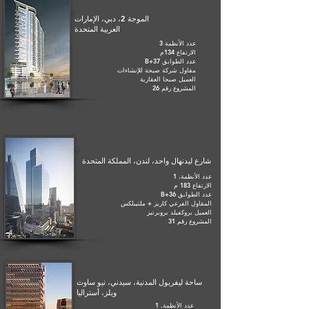
الموجة 2، دبي، الإمارات
العربية المتحدة
عدد الأنظمة 3
الارتفاع 134م
عدد الطوابق B+37
مقاول شركة صبحة للإنشاءات
العميل صبحا العقارية
المشروع رقم 26
شارع ليدنهال واحد، لندن، المملكة المتحدة
عدد الأنظمة. 1
الارتفاع 183 م
عدد الطوابق B+36
المقاول الفرعي كاريز + ملتيبلكس
العميل بروكفيلد بروبرتيز
المشروع رقم 31
ساحة ليفربول المدنية، سيدني، نيو ساوث
ويلز، أستراليا
عدد الأنظمة. 1