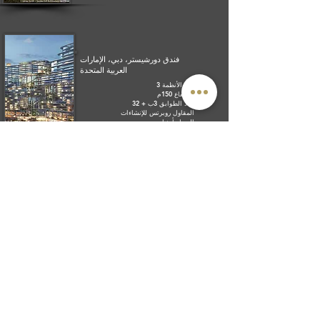
فندق دورشيستر، دبي، الإمارات
العربية المتحدة
عدد الأنظمة 3
الارتفاع 150م
عدد الطوابق 3ب + 32
المقاول روبرتس للإنشاءات
العميل أمنيات
المشروع رقم 18
برج إنكور، برودبيتش، كوينزلاند، أستراليا
عدد الأنظمة. 1
الارتفاع 80م
عدد الطوابق 26
المقاول بوسفورم - هاتشينسون بيلدرز
العميل مجموعة أندروز
المشروع رقم 21