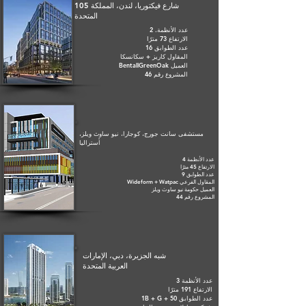
105 شارع فيكتوريا، لندن، المملكة
المتحدة
عدد الأنظمة. 2
الارتفاع 73 مترًا
عدد الطوابق 16
المقاول كاريز + سكانسكا
العميل BentallGreenOak
المشروع رقم 46
مستشفى سانت جورج، كوجارا، نيو ساوث ويلز،
أستراليا
عدد الأنظمة 4
الارتفاع 45 مترًا
عدد الطوابق 9
المقاول الفرعي Wideform + Watpac
العميل حكومة نيو ساوث ويلز
المشروع رقم 44
شبه الجزيرة، دبي، الإمارات
العربية المتحدة
عدد الأنظمة 3
الارتفاع 191 مترًا
عدد الطوابق 1B + G + 50